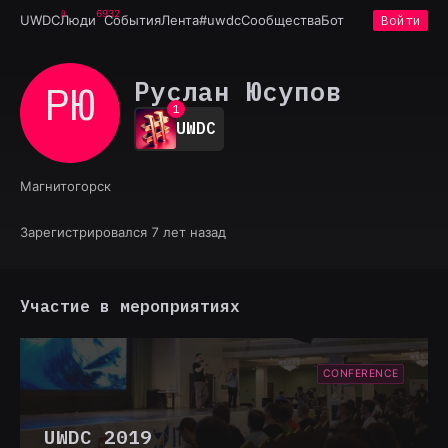
6932
UWDC
Люди
События
Лента
#uwdc
Сообщества
Бот
Войти
Руслан Юсупов
РЮ
0
1
UWDC
2
3
4
Магнитогорск
5
6
7
Зарегистрировался 7 лет назад
8
9
Участие в мероприятиях
CONFERENCE
UWDC 2019