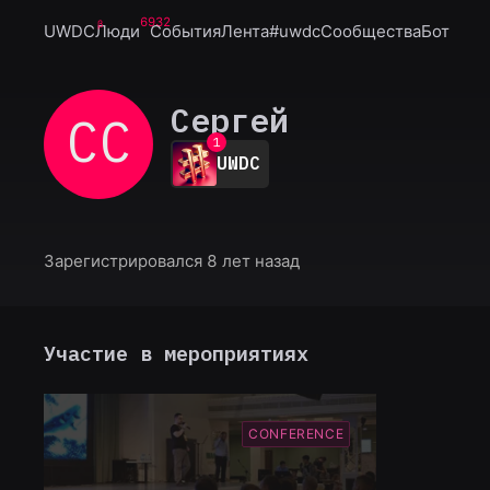
6932
UWDC
Люди
События
Лента
#uwdc
Сообщества
Бот
Сергей
СС
0
1
UWDC
2
3
4
5
6
Зарегистрировался 8 лет назад
7
8
9
Участие в мероприятиях
CONFERENCE