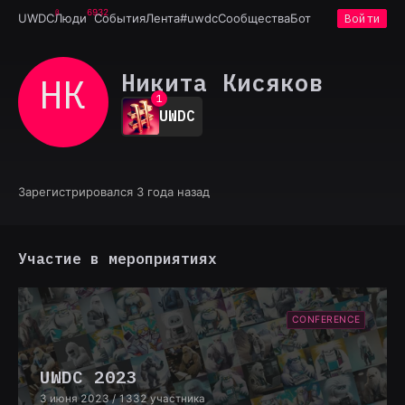
6932
UWDC
Люди
События
Лента
#uwdc
Сообщества
Бот
Войти
Никита Кисяков
НК
0
1
UWDC
2
3
4
5
6
Зарегистрировался 3 года назад
7
8
9
Участие в мероприятиях
CONFERENCE
UWDC 2023
3 июня 2023
/ 1332 участника