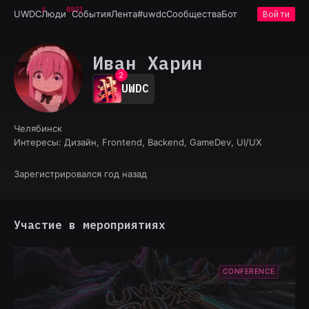
6932
UWDC
Люди
События
Лента
#uwdc
Сообщества
Бот
Войти
0
Иван Харин
1
2
UWDC
3
4
5
Челябинск
6
Интересы:
Дизайн, Frontend, Backend, GameDev, UI/UX
7
8
9
Зарегистрировался год назад
Участие в мероприятиях
CONFERENCE