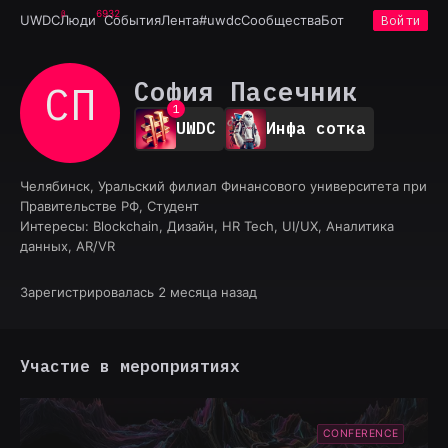
6932
UWDC
Люди
События
Лента
#uwdc
Сообщества
Бот
Войти
София Пасечник
СП
0
1
UWDC
Инфа сотка
2
3
4
Челябинск, Уральский филиал Финансового университета при
5
Правительстве РФ, Студент
6
Интересы:
Blockchain, Дизайн, HR Tech, UI/UX, Аналитика
7
данных, AR/VR
8
9
Зарегистрировалась 2 месяца назад
Участие в мероприятиях
CONFERENCE