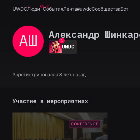
6932
UWDC
Люди
События
Лента
#uwdc
Сообщества
Бот
Александр Шинкар
АШ
0
1
UWDC
2
3
4
5
6
Зарегистрировался 8 лет назад
7
8
9
Участие в мероприятиях
CONFERENCE