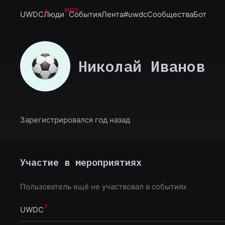
6932
UWDC
Люди
События
Лента
#uwdc
Сообщества
Бот
Николай Иванов
Зарегистрировался год назад
Участие в мероприятиях
Пользователь ещё не участвовал в событиях
UWDC