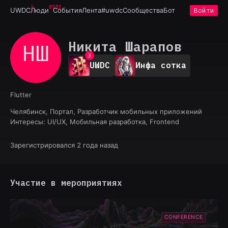
6932
UWDC
Люди
События
Лента
#uwdc
Сообщества
Бот
Войти
0
1
Никита Шарапов
НШ
2
3
UWDC
Инфа сотка
4
5
6
Flutter
7
8
Челябинск, Портал, Разработчик мобильных приложений
9
Интересы:
UI/UX, Мобильная разработка, Frontend
Зарегистрировался 2 года назад
Участие в мероприятиях
CONFERENCE