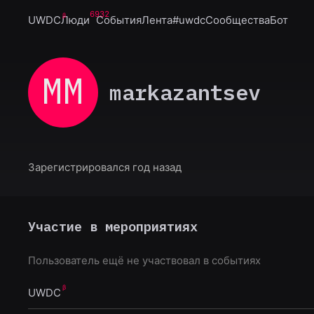
6932
UWDC
Люди
События
Лента
#uwdc
Сообщества
Бот
MM
markazantsev
Зарегистрировался год назад
Участие в мероприятиях
Пользователь ещё не участвовал в событиях
UWDC