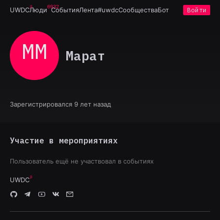
6932
UWDC
Люди
События
Лента
#uwdc
Сообщества
Бот
Войти
ММ
Марат
Зарегистрировался 9 лет назад
Участие в мероприятиях
Пользователь ещё не участвовал в событиях
UWDC