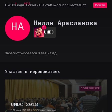
6932
UWDC
Люди
События
Лента
#uwdc
Сообщества
Бот
Войти
Нелли Арасланова
НА
0
1
UWDC
2
3
4
5
6
Зарегистрировался 8 лет назад
7
8
9
Участие в мероприятиях
CONFERENCE
UWDC 2018
19 мая 2018
/ 606 участников