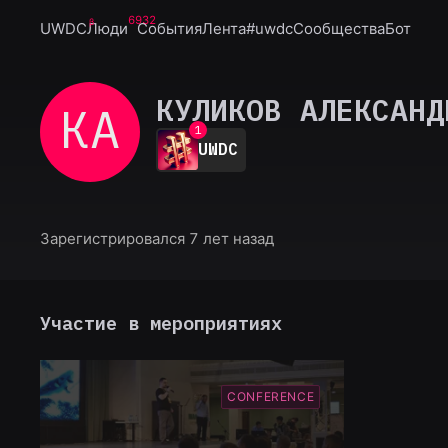
6932
UWDC
Люди
События
Лента
#uwdc
Сообщества
Бот
КУЛИКОВ АЛЕКСАНД
КА
0
1
UWDC
2
3
4
5
6
Зарегистрировался 7 лет назад
7
8
9
Участие в мероприятиях
CONFERENCE