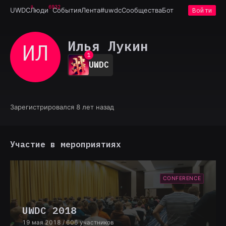
6932
UWDC
Люди
События
Лента
#uwdc
Сообщества
Бот
Войти
Илья Лукин
ИЛ
0
1
UWDC
2
3
4
5
6
Зарегистрировался 8 лет назад
7
8
9
Участие в мероприятиях
CONFERENCE
UWDC 2018
19 мая 2018
/ 606 участников