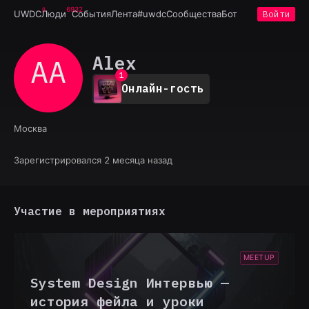
6932
UWDC
Люди
События
Лента
#uwdc
Сообщества
Бот
Войти
Alex
AA
0
1
Онлайн-гость
2
3
4
Москва
5
6
7
Зарегистрировался 2 месяца назад
8
9
Участие в мероприятиях
MEETUP
System Design Интервью —
история фейла и уроки