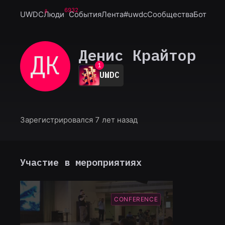
6932
UWDC
Люди
События
Лента
#uwdc
Сообщества
Бот
Денис Крайтор
ДК
0
1
UWDC
2
3
4
5
6
Зарегистрировался 7 лет назад
7
8
9
Участие в мероприятиях
CONFERENCE