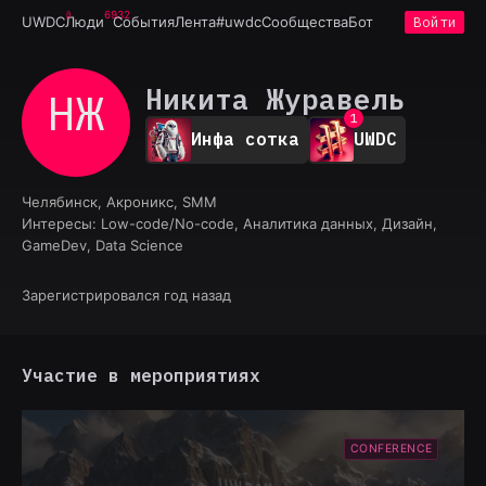
6932
UWDC
Люди
События
Лента
#uwdc
Сообщества
Бот
Войти
Никита Журавель
НЖ
0
1
Инфа сотка
UWDC
2
3
4
Челябинск, Акроникс, SMM
5
Интересы:
Low-code/No-code, Аналитика данных, Дизайн,
6
GameDev, Data Science
7
8
9
Зарегистрировался год назад
Участие в мероприятиях
CONFERENCE