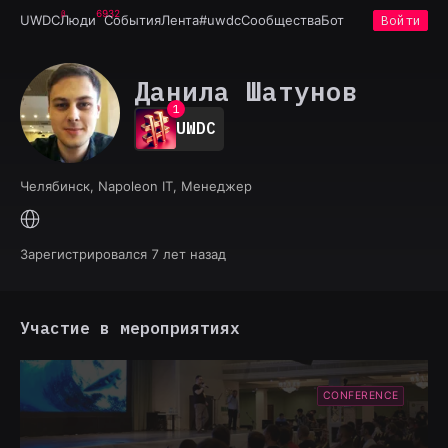
6932
UWDC
Люди
События
Лента
#uwdc
Сообщества
Бот
Войти
Данила Шатунов
0
1
UWDC
2
3
4
Челябинск, Napoleon IT, Менеджер
5
6
7
8
Зарегистрировался 7 лет назад
9
Участие в мероприятиях
CONFERENCE