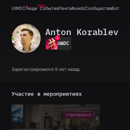
6932
UWDC
Люди
События
Лента
#uwdc
Сообщества
Бот
Anton Korablev
0
1
UWDC
2
3
4
5
6
Зарегистрировался 9 лет назад
7
8
9
Участие в мероприятиях
CONFERENCE