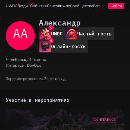
6932
1
UWDC
Люди
События
Лента
#uwdc
Сообщества
Бот
Войти
2
3
0
Александр
4
1
АА
5
2
UWDC
Частый гость
6
3
7
4
8
Онлайн-гость
5
9
6
7
Челябинск, Инженер
8
Интересы:
DevOps
9
Зарегистрировался 7 лет назад
Участие в мероприятиях
CONFERENCE