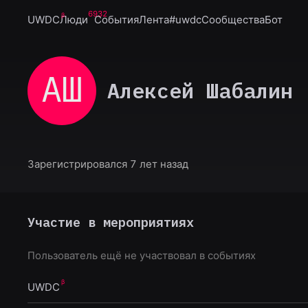
6932
UWDC
Люди
События
Лента
#uwdc
Сообщества
Бот
АШ
Алексей Шабалин
Зарегистрировался 7 лет назад
Участие в мероприятиях
Пользователь ещё не участвовал в событиях
UWDC