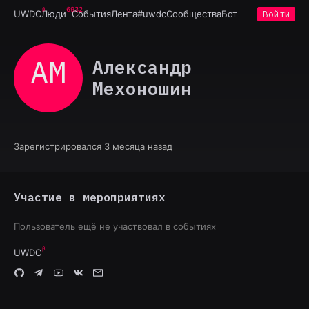
6932
UWDC
Люди
События
Лента
#uwdc
Сообщества
Бот
Войти
АМ
Александр
Мехоношин
Зарегистрировался 3 месяца назад
Участие в мероприятиях
Пользователь ещё не участвовал в событиях
UWDC