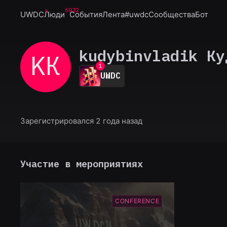
6932
UWDC
Люди
События
Лента
#uwdc
Сообщества
Бот
kudybinvladik Ку
KК
0
1
UWDC
2
3
4
5
6
Зарегистрировался 2 года назад
7
8
9
Участие в мероприятиях
CONFERENCE