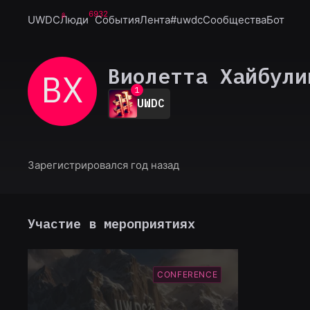
6932
UWDC
Люди
События
Лента
#uwdc
Сообщества
Бот
Виолетта Хайбули
ВХ
0
1
UWDC
2
3
4
5
6
Зарегистрировался год назад
7
8
9
Участие в мероприятиях
CONFERENCE