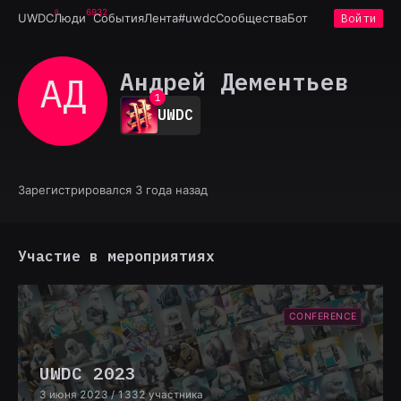
6932
UWDC
Люди
События
Лента
#uwdc
Сообщества
Бот
Войти
Андрей Дементьев
АД
0
1
UWDC
2
3
4
5
6
Зарегистрировался 3 года назад
7
8
9
Участие в мероприятиях
CONFERENCE
UWDC 2023
3 июня 2023
/ 1332 участника