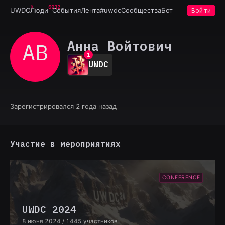
6932
UWDC
Люди
События
Лента
#uwdc
Сообщества
Бот
Войти
Анна Войтович
АВ
0
1
UWDC
2
3
4
5
6
Зарегистрировался 2 года назад
7
8
9
Участие в мероприятиях
CONFERENCE
UWDC 2024
8 июня 2024
/ 1445 участников