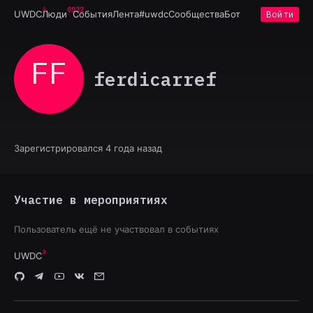
6932
UWDC
Люди
События
Лента
#uwdc
Сообщества
Бот
Войти
FF
ferdicarref
Зарегистрировался 4 года назад
Участие в мероприятиях
Пользователь ещё не участвовал в событиях
UWDC