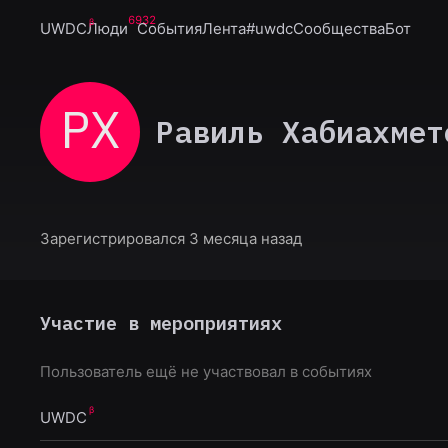
6932
UWDC
Люди
События
Лента
#uwdc
Сообщества
Бот
РХ
Равиль Хабиахмет
Зарегистрировался 3 месяца назад
Участие в мероприятиях
Пользователь ещё не участвовал в событиях
UWDC