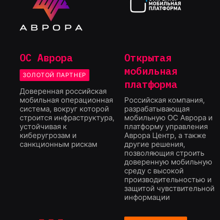
ОС Аврора
Открытая
мобильная
ЗОЛОТОЙ ПАРТНЕР
платформа
Доверенная российская
мобильная операционная
Российская компания,
система, вокруг которой
разрабатывающая
строится инфраструктура,
мобильную ОС Аврора и
устойчивая к
платформу управления
киберугрозам и
Аврора Центр, а также
санкционным рискам
другие решения,
позволяющия строить
доверенную мобильную
среду с высокой
производительностью и
защитой чувствительной
информации