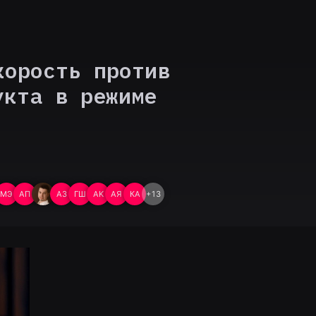
корость против
укта в режиме
МЭ
АП
АЗ
ГШ
AK
АЯ
КА
+
13